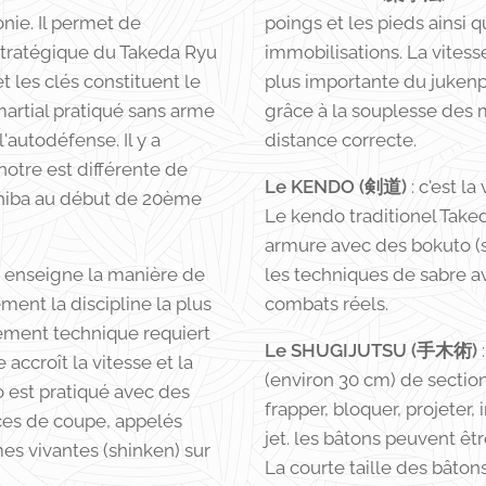
onie. Il permet de
poings et les pieds ainsi 
 stratégique du Takeda Ryu
immobilisations. La vitesse
 les clés constituent le
plus importante du jukenpo
 martial pratiqué sans arme
grâce à la souplesse des m
'autodéfense. Il y a
distance correcte.
notre est différente de
Le KENDO (剣道)
: c'est la
eshiba au début de 20ème
Le kendo traditionel Tak
armure avec des bokuto (
qui enseigne la manière de
les techniques de sabre a
ent la discipline la plus
combats réels.
tement technique requiert
Le SHUGIJUTSU (手木術)
:
accroît la vitesse et la
(environ 30 cm) de section
 est pratiqué avec des
frapper, bloquer, projet
ices de coupe, appelés
jet. les bâtons peuvent êt
es vivantes (shinken) sur
La courte taille des bâto