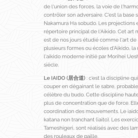
de l'union des forces, la voie de l'harm
contrôler son adversaire. C'est la base
Nakamura Ha sobudo. Les projections et
répertoire principal de l'Aikido. Cet art
est de nos jours étudié comme l'art de l
plusieurs formes ou écoles d'Aikido, la 
l'aikido moderne initié par Morihei U
siècle.
Le IAIDO (居合道)
: c'est la discipline 
couper en dégainant le sabre, probablem
célèbre du budo. Cette discipline hau
plus de concentration que de force. Elle 
coordination des mouvements. Le iaido
katana non tranchant (iaito). Les exerc
Tameshigeri, sont réalisés avec des lam
des rouleaux de paille.