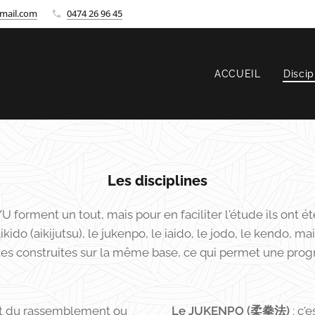
mail.com
0474 26 96 45
ACCUEIL
Discip
Les disciplines
forment un tout, mais pour en faciliter l'étude ils ont ét
ikido (aikijutsu), le jukenpo, le iaido, le jodo, le kendo, ma
utes construites sur la même base, ce qui permet une prog
'art du rassemblement ou
Le JUKENPO (柔拳法)
: c'