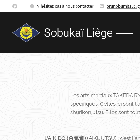
N'hésitez pas à nous contacter
brunobumitsu@g
Sobukaï Liège
Les arts martiaux TAKEDA RYU 
spécifiques. Celles-ci sont l'a
shurikenjutsu. Elles sont to
L'AIKIDO (合気道)
(AIKIJUTSU) : c'est l