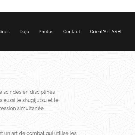
lines
Dojo
Photos
Contact
Orient'Art ASBL
é scindés en disciplines
is aussi le shugijutsu et le
ression simultanée.
est un art de combat qui utilise les